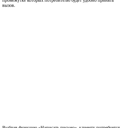
промежутке которых потребителю будет удобно принять
вызов.
Выбрав функцию «Написать письмо», клиенту потребуется