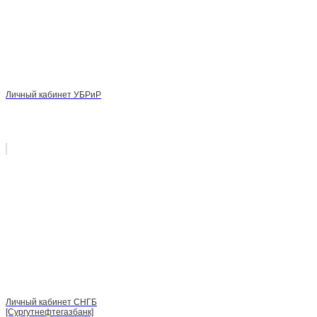
Личный кабинет УБРиР
Личный кабинет СНГБ
[Сургутнефтегазбанк]